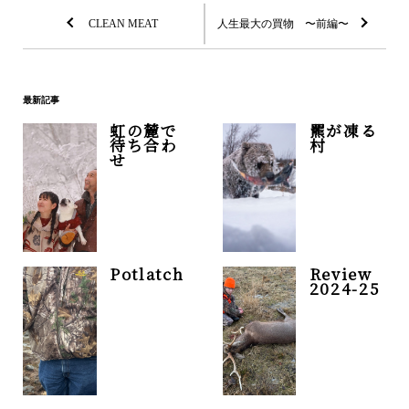
稿
CLEAN MEAT
人生最大の買物 〜前編〜
ナ
ビ
最新記事
ゲ
虹の麓で
羆が凍る
待ち合わ
村
ー
せ
シ
ョ
ン
Potlatch
Review
2024-25