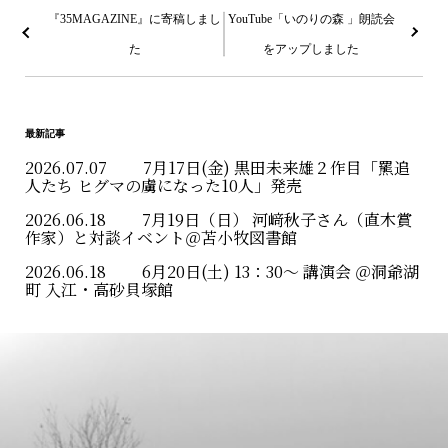
稿
『35MAGAZINE』に寄稿しまし
YouTube「いのりの森 」朗読会
た
をアップしました
ナ
ビ
ゲ
最新記事
ー
2026.07.07
7月17日(金) 黒田未来雄２作目「羆追
人たち ヒグマの虜になった10人」発売
シ
2026.06.18
7月19日（日） 河﨑秋子さん（直木賞
ョ
作家）と対談イベント＠苫小牧図書館
2026.06.18
6月20日(土) 13：30〜 講演会 ＠洞爺湖
ン
町 入江・高砂貝塚館