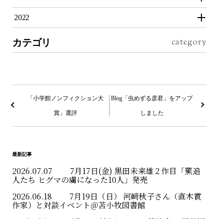
2022
カテゴリ
投
稿
「小学館ノンフィクション大
Blog「虫めずる彦君」をアップ
賞」選評
しました
ナ
ビ
ゲ
最新記事
ー
2026.07.07
7月17日(金) 黒田未来雄２作目「羆追
人たち ヒグマの虜になった10人」発売
シ
2026.06.18
7月19日（日） 河﨑秋子さん（直木賞
ョ
作家）と対談イベント＠苫小牧図書館