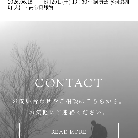
2026.06.18
6月20日(土) 13：30〜 講演会 ＠洞爺湖
ン
町 入江・高砂貝塚館
CONTACT
お問い合わせやご相談はこちらから。
お気軽にご連絡ください。
READ MORE