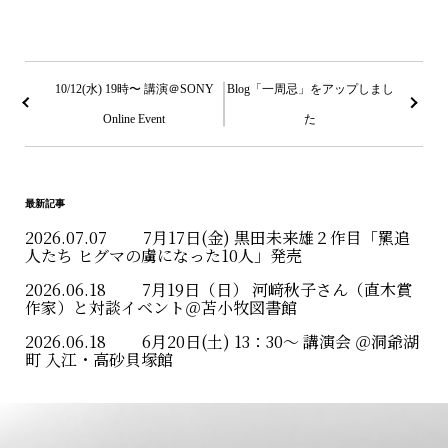
投
稿
10/12(水) 19時〜 講演＠SONY
Blog「一周忌」をアップしまし
Online Event
た
ナ
ビ
ゲ
最新記事
ー
2026.07.07
7月17日(金) 黒田未来雄２作目「羆追
人たち ヒグマの虜になった10人」発売
シ
2026.06.18
7月19日（日） 河﨑秋子さん（直木賞
ョ
作家）と対談イベント＠苫小牧図書館
2026.06.18
6月20日(土) 13：30〜 講演会 ＠洞爺湖
ン
町 入江・高砂貝塚館