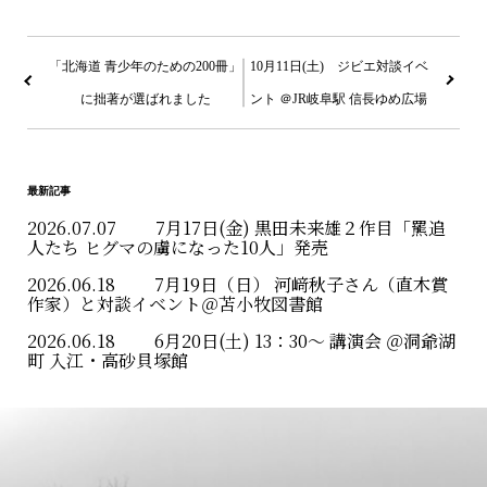
投
稿
「北海道 青少年のための200冊」
10月11日(土) ジビエ対談イベ
に拙著が選ばれました
ント ＠JR岐阜駅 信長ゆめ広場
ナ
ビ
ゲ
最新記事
ー
2026.07.07
7月17日(金) 黒田未来雄２作目「羆追
人たち ヒグマの虜になった10人」発売
シ
2026.06.18
7月19日（日） 河﨑秋子さん（直木賞
ョ
作家）と対談イベント＠苫小牧図書館
2026.06.18
6月20日(土) 13：30〜 講演会 ＠洞爺湖
ン
町 入江・高砂貝塚館